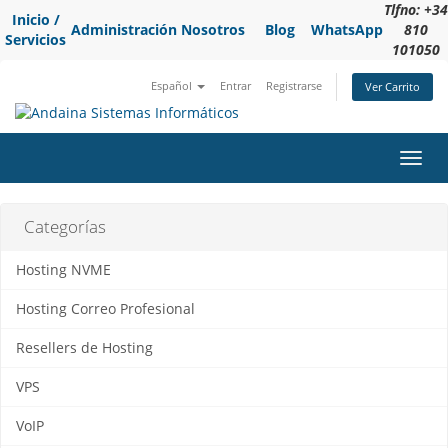
Tlfno: +34
Inicio /
Administración
Nosotros
Blog
WhatsApp
810
Servicios
101050
Español
Entrar
Registrarse
Ver Carrito
Alter
Nave
Categorías
Hosting NVME
Hosting Correo Profesional
Resellers de Hosting
VPS
VoIP