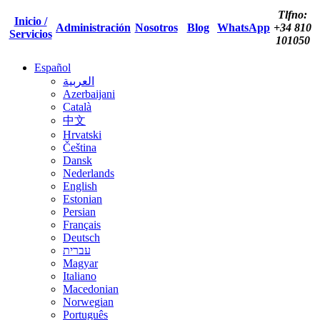
Tlfno:
Inicio /
Administración
Nosotros
Blog
WhatsApp
+34 810
Servicios
101050
Español
العربية
Azerbaijani
Català
中文
Hrvatski
Čeština
Dansk
Nederlands
English
Estonian
Persian
Français
Deutsch
עברית
Magyar
Italiano
Macedonian
Norwegian
Português