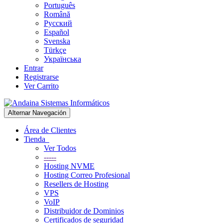
Português
Română
Русский
Español
Svenska
Türkçe
Українська
Entrar
Registrarse
Ver Carrito
Alternar Navegación
Área de Clientes
Tienda
Ver Todos
-----
Hosting NVME
Hosting Correo Profesional
Resellers de Hosting
VPS
VoIP
Distribuidor de Dominios
Certificados de seguridad