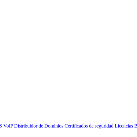
S
VoIP
Distribuidor de Dominios
Certificados de seguridad
Licencias
B