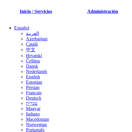
Inicio / Servicios
Administración
Español
العربية
Azerbaijani
Català
中文
Hrvatski
Čeština
Dansk
Nederlands
English
Estonian
Persian
Français
Deutsch
עברית
Magyar
Italiano
Macedonian
Norwegian
Português