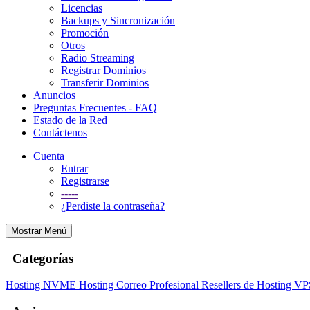
Licencias
Backups y Sincronización
Promoción
Otros
Radio Streaming
Registrar Dominios
Transferir Dominios
Anuncios
Preguntas Frecuentes - FAQ
Estado de la Red
Contáctenos
Cuenta
Entrar
Registrarse
-----
¿Perdiste la contraseña?
Mostrar Menú
Categorías
Hosting NVME
Hosting Correo Profesional
Resellers de Hosting
VP