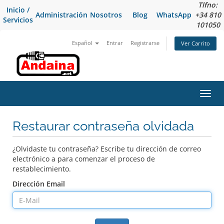
Tlfno:
Inicio /
Administración
Nosotros
Blog
WhatsApp
+34 810
Servicios
101050
Español
Entrar
Registrarse
Ver Carrito
Alter
Nave
Restaurar contraseña olvidada
¿Olvidaste tu contraseña? Escribe tu dirección de correo
electrónico a para comenzar el proceso de
restablecimiento.
Dirección Email