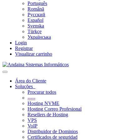
Português
Română
Русский
Español
Svenska
Türkçe
Українська
Login
Registrar
Visualizar carrinho
Alternar
navegação
Área do Cliente
Soluções
Procurar todos
-----
Hosting NVME
Hosting Correo Profesional
Resellers de Hosting
VPS
VoIP
Distribuidor de Dominios
Certificados de seguridad