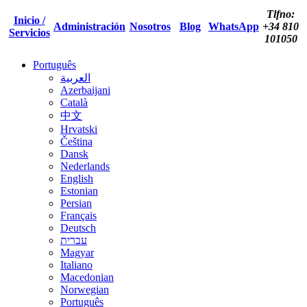
Tlfno:
Inicio /
Administración
Nosotros
Blog
WhatsApp
+34 810
Servicios
101050
Português
العربية
Azerbaijani
Català
中文
Hrvatski
Čeština
Dansk
Nederlands
English
Estonian
Persian
Français
Deutsch
עברית
Magyar
Italiano
Macedonian
Norwegian
Português