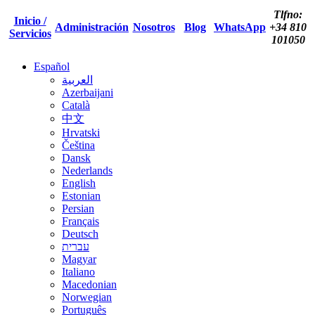
Tlfno:
Inicio /
Administración
Nosotros
Blog
WhatsApp
+34 810
Servicios
101050
Español
العربية
Azerbaijani
Català
中文
Hrvatski
Čeština
Dansk
Nederlands
English
Estonian
Persian
Français
Deutsch
עברית
Magyar
Italiano
Macedonian
Norwegian
Português