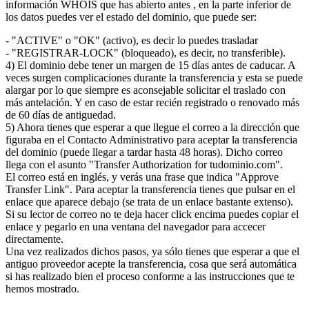
información WHOIS que has abierto antes , en la parte inferior de
los datos puedes ver el estado del dominio, que puede ser:
- "ACTIVE" o "OK" (activo), es decir lo puedes trasladar
- "REGISTRAR-LOCK" (bloqueado), es decir, no transferible).
4) El dominio debe tener un margen de 15 días antes de caducar. A
veces surgen complicaciones durante la transferencia y esta se puede
alargar por lo que siempre es aconsejable solicitar el traslado con
más antelación. Y en caso de estar recién registrado o renovado más
de 60 días de antiguedad.
5) Ahora tienes que esperar a que llegue el correo a la dirección que
figuraba en el Contacto Administrativo para aceptar la transferencia
del dominio (puede llegar a tardar hasta 48 horas). Dicho correo
llega con el asunto "Transfer Authorization for tudominio.com".
El correo está en inglés, y verás una frase que indica "Approve
Transfer Link". Para aceptar la transferencia tienes que pulsar en el
enlace que aparece debajo (se trata de un enlace bastante extenso).
Si su lector de correo no te deja hacer click encima puedes copiar el
enlace y pegarlo en una ventana del navegador para accecer
directamente.
Una vez realizados dichos pasos, ya sólo tienes que esperar a que el
antiguo proveedor acepte la transferencia, cosa que será automática
si has realizado bien el proceso conforme a las instrucciones que te
hemos mostrado.