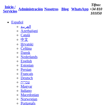
Tlfno:
Inicio /
Administración
Nosotros
Blog
WhatsApp
+34 810
Servicios
101050
Español
العربية
Azerbaijani
Català
中文
Hrvatski
Čeština
Dansk
Nederlands
English
Estonian
Persian
Français
Deutsch
עברית
Magyar
Italiano
Macedonian
Norwegian
Português