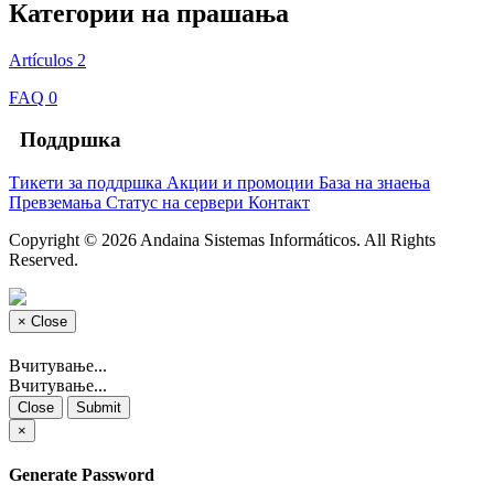
Категории на прашања
Artículos
2
FAQ
0
Поддршка
Тикети за поддршка
Акции и промоции
База на знаења
Превземања
Статус на сервери
Контакт
Copyright © 2026 Andaina Sistemas Informáticos. All Rights
Reserved.
×
Close
Вчитување...
Вчитување...
Close
Submit
×
Generate Password