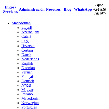
Tlfno:
Inicio /
Administración
Nosotros
Blog
WhatsApp
+34 810
Servicios
101050
Macedonian
العربية
Azerbaijani
Català
中文
Hrvatski
Čeština
Dansk
Nederlands
English
Estonian
Persian
Français
Deutsch
עברית
Magyar
Italiano
Macedonian
Norwegian
Português