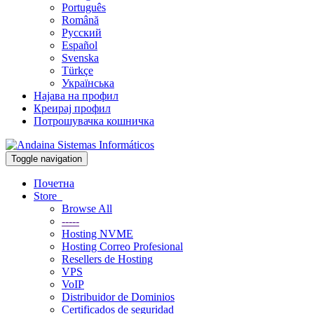
Português
Română
Русский
Español
Svenska
Türkçe
Українська
Најава на профил
Креирај профил
Потрошувачка кошничка
Toggle navigation
Почетна
Store
Browse All
-----
Hosting NVME
Hosting Correo Profesional
Resellers de Hosting
VPS
VoIP
Distribuidor de Dominios
Certificados de seguridad