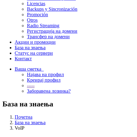
Licencias
Backups y Sincronización
Promoción
Otros
Radio Streaming
Регистрација на домени
Трансфер на домени
Акции и промоции
База на знаења
Статус на сервери
Контакт
Ваша сметка
Најава на профил
Креирај профил
-----
Заборавена лозинка?
База на знаења
Почетна
База на знаења
VoIP