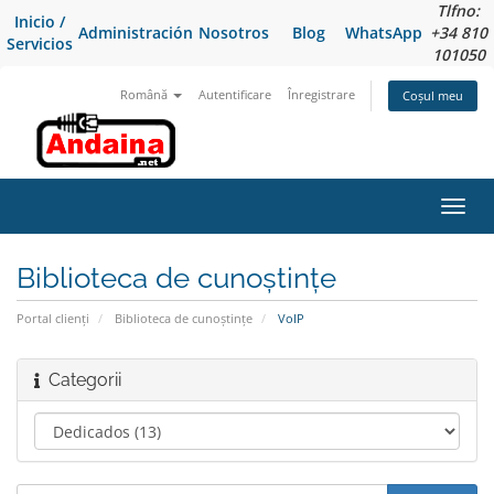
Tlfno:
Inicio /
Administración
Nosotros
Blog
WhatsApp
+34 810
Servicios
101050
Română
Autentificare
Înregistrare
Coșul meu
Navi
Toggl
Biblioteca de cunoștințe
Portal clienți
Biblioteca de cunoștințe
VoIP
Categorii