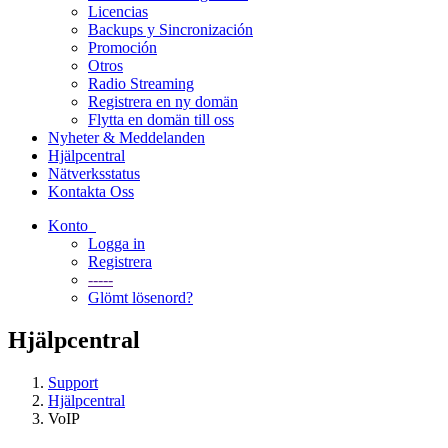
Licencias
Backups y Sincronización
Promoción
Otros
Radio Streaming
Registrera en ny domän
Flytta en domän till oss
Nyheter & Meddelanden
Hjälpcentral
Nätverksstatus
Kontakta Oss
Konto
Logga in
Registrera
-----
Glömt lösenord?
Hjälpcentral
Support
Hjälpcentral
VoIP