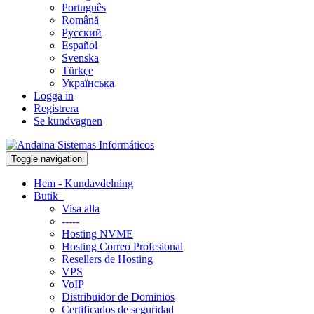
Português
Română
Русский
Español
Svenska
Türkçe
Українська
Logga in
Registrera
Se kundvagnen
Toggle navigation
Hem - Kundavdelning
Butik
Visa alla
-----
Hosting NVME
Hosting Correo Profesional
Resellers de Hosting
VPS
VoIP
Distribuidor de Dominios
Certificados de seguridad