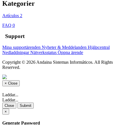
Kategorier
Artículos
2
FAQ
0
Support
Mina supportärenden
Nyheter & Meddelanden
Hjälpcentral
Nedladdningar
Nätverksstatus
Öppna ärende
Copyright © 2026 Andaina Sistemas Informáticos. All Rights
Reserved.
×
Close
Laddar...
Laddar...
Close
Submit
×
Generate Password