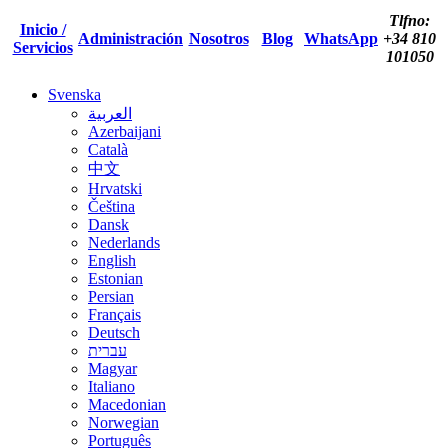
Tlfno:
Inicio /
Administración
Nosotros
Blog
WhatsApp
+34 810
Servicios
101050
Svenska
العربية
Azerbaijani
Català
中文
Hrvatski
Čeština
Dansk
Nederlands
English
Estonian
Persian
Français
Deutsch
עברית
Magyar
Italiano
Macedonian
Norwegian
Português