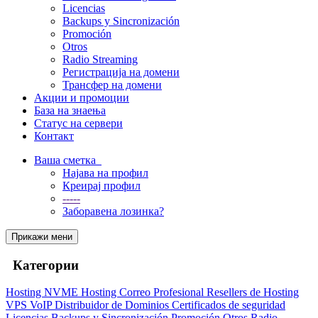
Licencias
Backups y Sincronización
Promoción
Otros
Radio Streaming
Регистрација на домени
Трансфер на домени
Акции и промоции
База на знаења
Статус на сервери
Контакт
Ваша сметка
Најава на профил
Креирај профил
-----
Заборавена лозинка?
Прикажи мени
Категории
Hosting NVME
Hosting Correo Profesional
Resellers de Hosting
VPS
VoIP
Distribuidor de Dominios
Certificados de seguridad
Licencias
Backups y Sincronización
Promoción
Otros
Radio