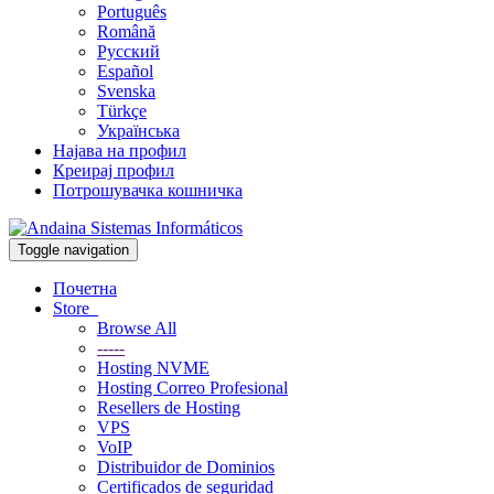
Português
Română
Русский
Español
Svenska
Türkçe
Українська
Најава на профил
Креирај профил
Потрошувачка кошничка
Toggle navigation
Почетна
Store
Browse All
-----
Hosting NVME
Hosting Correo Profesional
Resellers de Hosting
VPS
VoIP
Distribuidor de Dominios
Certificados de seguridad