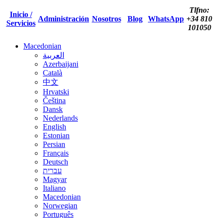
Tlfno:
Inicio /
Administración
Nosotros
Blog
WhatsApp
+34 810
Servicios
101050
Macedonian
العربية
Azerbaijani
Català
中文
Hrvatski
Čeština
Dansk
Nederlands
English
Estonian
Persian
Français
Deutsch
עברית
Magyar
Italiano
Macedonian
Norwegian
Português