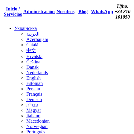
Tlfno:
Inicio /
Administración
Nosotros
Blog
WhatsApp
+34 810
Servicios
101050
Українська
العربية
Azerbaijani
Català
中文
Hrvatski
Čeština
Dansk
Nederlands
English
Estonian
Persian
Français
Deutsch
עברית
Magyar
Italiano
Macedonian
Norwegian
Português