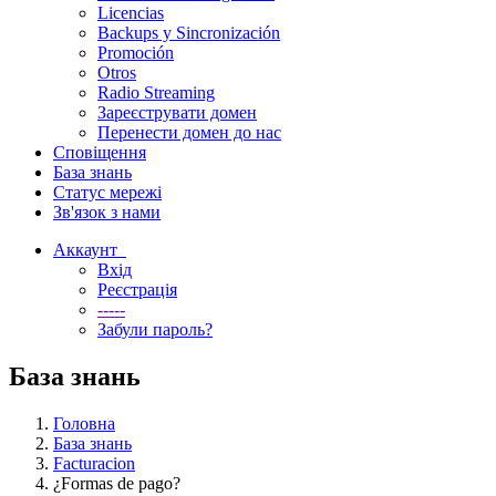
Licencias
Backups y Sincronización
Promoción
Otros
Radio Streaming
Зареєструвати домен
Перенести домен до нас
Сповіщення
База знань
Статус мережі
Зв'язок з нами
Аккаунт
Вхід
Реєстрація
-----
Забули пароль?
База знань
Головна
База знань
Facturacion
¿Formas de pago?