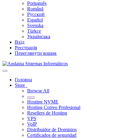
Português
Română
Русский
Español
Svenska
Türkçe
Українська
Вхід
Реєстрація
Переглянути кошик
Toggle
navigation
Головна
Store
Browse All
-----
Hosting NVME
Hosting Correo Profesional
Resellers de Hosting
VPS
VoIP
Distribuidor de Dominios
Certificados de seguridad