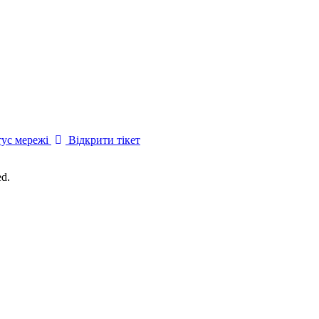
ус мережі
Відкрити тікет
ed.