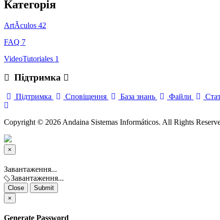
Категорія
ArtÃ­culos
42
FAQ
7
VideoTutoriales
1
Підтримка
Підтримка
Сповіщення
База знань
Файли
Стат
Copyright © 2026 Andaina Sistemas Informáticos. All Rights Reserv
×
Close
Завантаження...
Завантаження...
Close
Submit
×
Generate Password