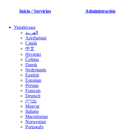
Inicio / Servicios
Administración
Українська
العربية
Azerbaijani
Català
中文
Hrvatski
Čeština
Dansk
Nederlands
English
Estonian
Persian
Français
Deutsch
עברית
Magyar
Italiano
Macedonian
Norwegian
Português