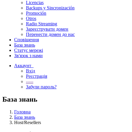
Licencias
Backups y Sincronización
Promoción
Otros
Radio Streaming
Зареєструвати домен
Перенести домен до нас
Сповіщення
База знань
Статус мережі
Зв'язок з нами
Аккаунт
Вхід
Реєстрація
-----
Забули пароль?
База знань
Головна
База знань
Host/Resellers