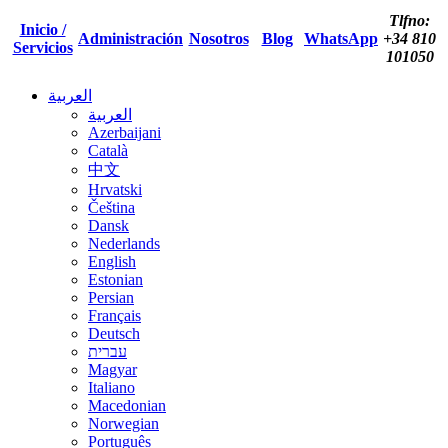
Tlfno:
Inicio /
Administración
Nosotros
Blog
WhatsApp
+34 810
Servicios
101050
العربية
العربية
Azerbaijani
Català
中文
Hrvatski
Čeština
Dansk
Nederlands
English
Estonian
Persian
Français
Deutsch
עברית
Magyar
Italiano
Macedonian
Norwegian
Português