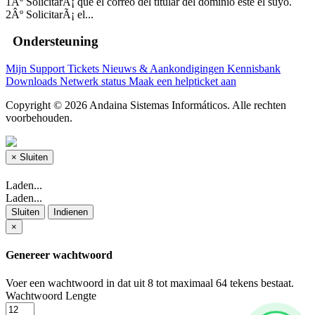
1Âº SolicitarÃ¡ que el correo del titular del dominio este el suyo.
2Âº SolicitarÃ¡ el...
Ondersteuning
Mijn Support Tickets
Nieuws & Aankondigingen
Kennisbank
Downloads
Netwerk status
Maak een helpticket aan
Copyright © 2026 Andaina Sistemas Informáticos. Alle rechten
voorbehouden.
×
Sluiten
Laden...
Laden...
Sluiten
Indienen
×
Genereer wachtwoord
Voer een wachtwoord in dat uit 8 tot maximaal 64 tekens bestaat.
Wachtwoord Lengte