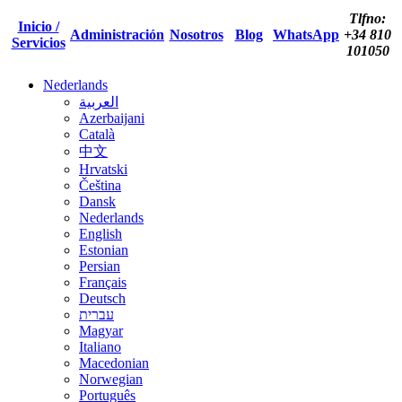
Tlfno:
Inicio /
Administración
Nosotros
Blog
WhatsApp
+34 810
Servicios
101050
Nederlands
العربية
Azerbaijani
Català
中文
Hrvatski
Čeština
Dansk
Nederlands
English
Estonian
Persian
Français
Deutsch
עברית
Magyar
Italiano
Macedonian
Norwegian
Português