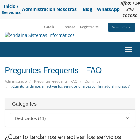
Tlfno: +34
Inicio /
Administración
Nosotros
Blog
WhatsApp
810
Servicios
101050
Català
Entrada
Registrar-se
Veure Carro
Toggl
navig
Preguntes Freqüents - FAQ
Administració
Preguntes Freqüents - FAQ
Dominios
¿Cuanto tardamos en activar los servicios una vez confirmado el ingreso ?
Categories
¿Cuanto tardamos en activar los servicios