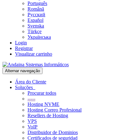
Português
Română
Русский
Español
Svenska
Türkçe
Українська
Login
Registrar
Visualizar carrinho
Alternar navegação
Área do Cliente
Soluções
Procurar todos
-----
Hosting NVME
Hosting Correo Profesional
Resellers de Hosting
VPS
VoIP
Distribuidor de Dominios
Certificados de seguridad