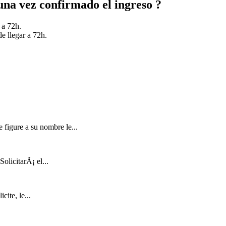
una vez confirmado el ingreso ?
 a 72h.
e llegar a 72h.
 figure a su nombre le...
olicitarÃ¡ el...
cite, le...