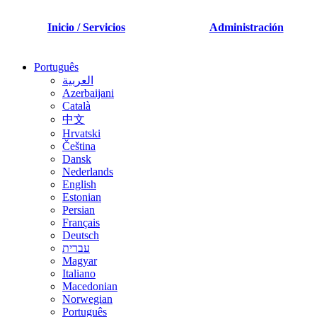
Inicio / Servicios
Administración
Português
العربية
Azerbaijani
Català
中文
Hrvatski
Čeština
Dansk
Nederlands
English
Estonian
Persian
Français
Deutsch
עברית
Magyar
Italiano
Macedonian
Norwegian
Português