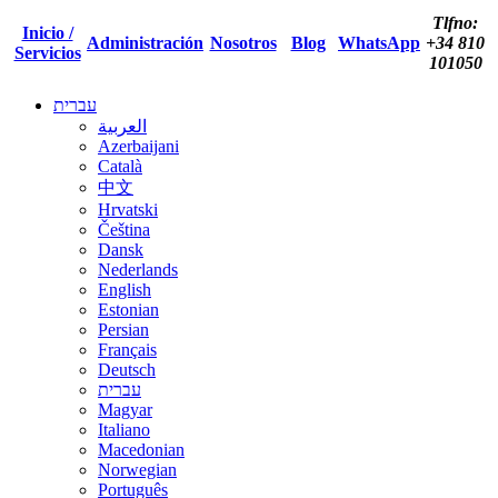
Tlfno:
Inicio /
Administración
Nosotros
Blog
WhatsApp
+34 810
Servicios
101050
עברית
العربية
Azerbaijani
Català
中文
Hrvatski
Čeština
Dansk
Nederlands
English
Estonian
Persian
Français
Deutsch
עברית
Magyar
Italiano
Macedonian
Norwegian
Português