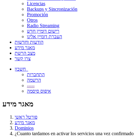
Licencias
Backups y Sincronización
Promoción
Otros
Radio Streaming
רישום דומיין חדש
העברת דומיין אלינו
הודעות וחדשות
מאגר מידע
מצב הרשת
צרו קשר
חשבון
התחברות
הרשמה
-----
איפוס סיסמה
מאגר מידע
פורטל ראשי
מאגר מידע
Dominios
¿Cuanto tardamos en activar los servicios una vez confirmado