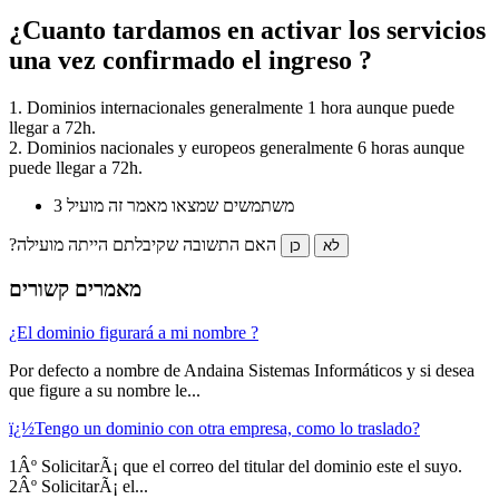
¿Cuanto tardamos en activar los servicios
una vez confirmado el ingreso ?
1. Dominios internacionales generalmente 1 hora aunque puede
llegar a 72h.
2. Dominios nacionales y europeos generalmente 6 horas aunque
puede llegar a 72h.
3 משתמשים שמצאו מאמר זה מועיל
?האם התשובה שקיבלתם הייתה מועילה
לא
כן
מאמרים קשורים
¿El dominio figurará a mi nombre ?
Por defecto a nombre de Andaina Sistemas Informáticos y si desea
que figure a su nombre le...
ï¿½Tengo un dominio con otra empresa, como lo traslado?
1Âº SolicitarÃ¡ que el correo del titular del dominio este el suyo.
2Âº SolicitarÃ¡ el...