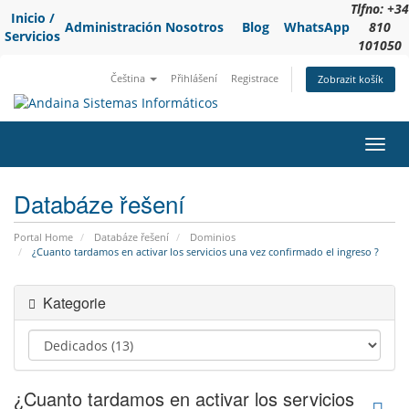
Tlfno: +34
Inicio /
Administración
Nosotros
Blog
WhatsApp
810
Servicios
101050
Čeština
Přihlášení
Registrace
Zobrazit košík
Toggl
navig
Databáze řešení
Portal Home
Databáze řešení
Dominios
¿Cuanto tardamos en activar los servicios una vez confirmado el ingreso ?
Kategorie
¿Cuanto tardamos en activar los servicios